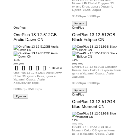
Moment IN Global Oxygen OS
купить Киев, цена в Украині,
Одеса, Львів, Харьк..
33499грн
36000грн
Купити
OnePlus
OnePlus
OnePlus 13 12-512GB
OnePlus 13 12-512GB
Arctic Dawn CN
Black Eclipce CN
11%
11%
OnePlus 13 12-512GB Obsidian
1 Review
Realm Black Color OS купить Киев,
OnePlus 13 12-512GB Arctic Dawn
цена в Украині, Одеса, Львів,
Color OS купить Киев, цена в
Харьков..
Украині, Одеса, Львів,
ХарьковАзія верс..
30999грн
35000грн
30999грн
35000грн
Купити
OnePlus
Купити
OnePlus 13 12-512GB
Blue Moment CN
11%
OnePlus 13 12-512GB Blue
Moment Color OS купить Киев,
цена в Украині, Одеса, Львів,