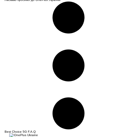
Best Choice
5G F.A.Q