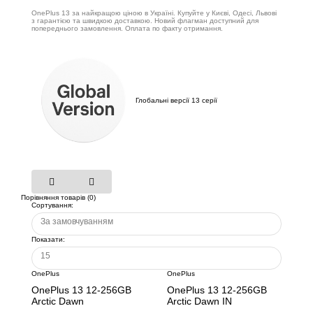
OnePlus 13 за найкращою ціною в Україні. Купуйте у Києві, Одесі, Львові
з гарантією та швидкою доставкою. Новий флагман доступний для
попереднього замовлення. Оплата по факту отримання.
Глобальні версії 13 серії
Порівняння товарів (0)
Сортування:
За замовчуванням
Показати:
15
OnePlus
OnePlus
OnePlus 13 12-256GB
OnePlus 13 12-256GB
Arctic Dawn
Arctic Dawn IN