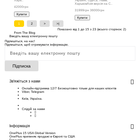
Харь..
Украині, Одеса, Львів,
ХарьковАзія версія на C..
42000грн
31999грн
36000грн
Купити
Купити
1
2
>
>|
Показано від 1 до 15 з 23 (всього сторінок: 2)
From The Blog
Введіть вашу електронну пошту
Підпишіться, на нас!
Підпишіться, щоб отримувати інформацію.
Підписка
Зв'яжіться з нами
Онлайн-підтримка 12/7 Безкоштовно тільки для наших клієнтів
Viber
,
Telegram
Київ, Україна.
Слідуй за нами
Інформація
OnePlus 15 USA Global Version
OnePlus припиняє продажі в Європі та США
Гарантія