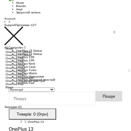
Home
Brands
Акції
Зворотній зв’язок
Account
Support
Підтримка 12/7
All Categories
Home
OnePlus 15 Global
OnePlus 15 Global
OnePlus 13 Global
OnePlus 13 Global
OnePlus 13R
OnePlus 13R
OnePlus 15R
OnePlus 15R
OnePlus Nord
OnePlus Nord
OnePlus Case
OnePlus Case
OnePlus Turbo
OnePlus Turbo
OnePlus Watch
OnePlus Watch
OnePlus Навушники
OnePlus Навушники
OnePlus Зарядний пристрій
OnePlus Зарядний пристрій
OnePlus Pad
OnePlus Pad
Blogs
Пошук
Закладки (0)
Товарів: 0 (0грн)
OnePlus 13
OnePlus 13