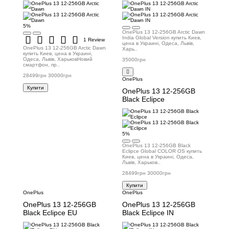
5%
OnePlus 13 12-256GB Arctic Dawn
India Global Version купить Киев,
1 Review
цена в Украині, Одеса, Львів,
OnePlus 13 12-256GB Arctic Dawn
Харь..
купить Киев, цена в Украині,
Одеса, Львів, ХарьковНовий
35000грн
смартфон, пр..
28499грн
30000грн
OnePlus
Купити
OnePlus 13 12-256GB
Black Eclipce
5%
OnePlus 13 12-256GB Black
Eclipce Global COLOR OS купить
Киев, цена в Украині, Одеса,
Львів, Харьков..
28499грн
30000грн
Купити
OnePlus
OnePlus
OnePlus 13 12-256GB
OnePlus 13 12-256GB
Black Eclipce EU
Black Eclipce IN